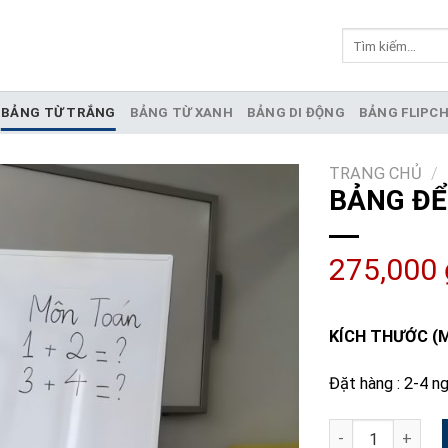
Tìm
kiếm:
BẢNG TỪ TRẮNG
BẢNG TỪ XANH
BẢNG DI ĐỘNG
BẢNG FLIPC
TRANG CHỦ
/
BẢNG ĐỂ
275,000
KÍCH THƯỚC (
Đặt hàng : 2-4 n
Bảng Để Bàn Alig