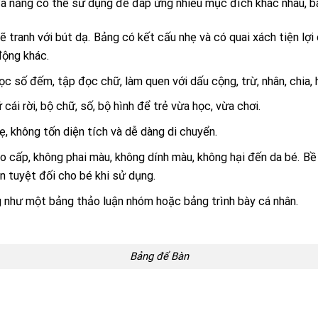
a năng có thể sử dụng để đáp ứng nhiều mục đích khác nhau, b
ẽ tranh với bút dạ. Bảng có kết cấu nhẹ và có quai xách tiện lợi
động khác.
ọc số đếm, tập đọc chữ, làm quen với dấu cộng, trừ, nhân, chia, 
i rời, bộ chữ, số, bộ hình để trẻ vừa học, vừa chơi.
ẹ, không tốn diện tích và dễ dàng di chuyển.
o cấp, không phai màu, không dính màu, không hại đến da bé. B
 tuyệt đối cho bé khi sử dụng.
g như một bảng thảo luận nhóm hoặc bảng trình bày cá nhân.
Bảng để Bàn