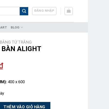
ĐĂNG NHẬP
HART
BLOG
BẢNG TỪ TRẮNG
 BÀN ALIGHT
₫
MM):
400 x 600
gày
ht số lượng
THÊM VÀO GIỎ HÀNG